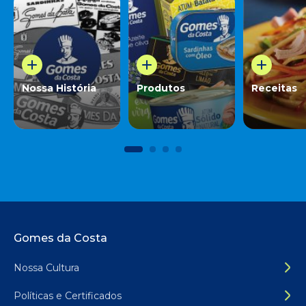
Nossa História
Produtos
Receitas
Rodapé do site
Gomes da Costa
Nossa Cultura
Políticas e Certificados