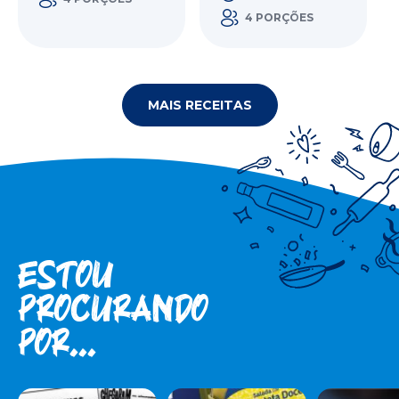
4 PORÇÕES
MAIS RECEITAS
Estou
procuran­do
por...