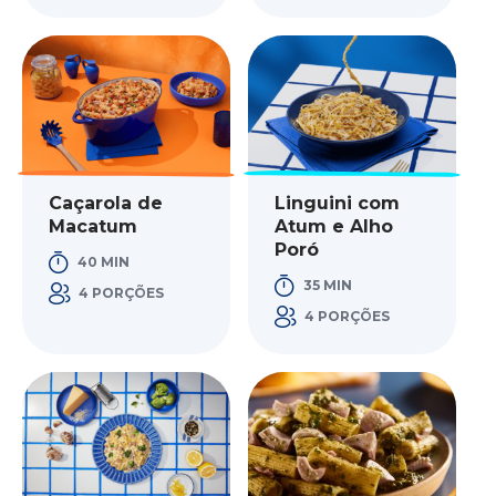
Caçarola de
Linguini com
Macatum
Atum e Alho
Poró
40 MIN
35 MIN
4 PORÇÕES
4 PORÇÕES