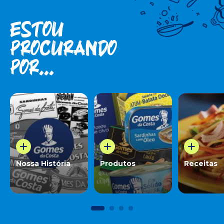
Estou
procuran­do
por...
Nossa História
Produtos
Receitas