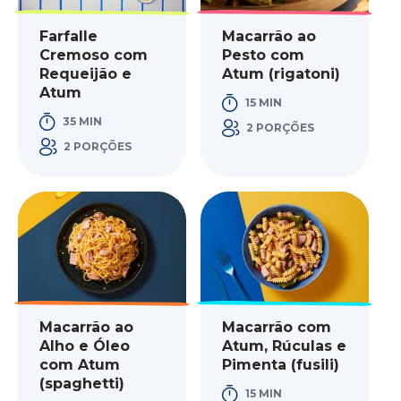
Farfalle
Macarrão ao
Cremoso com
Pesto com
Requeijão e
Atum (rigatoni)
Atum
15 MIN
35 MIN
2 PORÇÕES
2 PORÇÕES
Macarrão ao
Macarrão com
Alho e Óleo
Atum, Rúculas e
com Atum
Pimenta (fusili)
(spaghetti)
15 MIN