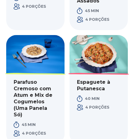
Assados
4 PORÇÕES
45 MIN
4 PORÇÕES
Parafuso
Espaguete à
Cremoso com
Putanesca
Atum e Mix de
40 MIN
Cogumelos
4 PORÇÕES
(Uma Panela
Só)
45 MIN
4 PORÇÕES