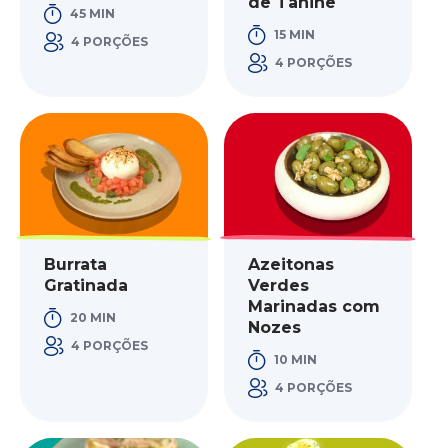
de Tahine
45 MIN
15 MIN
4 PORÇÕES
4 PORÇÕES
Burrata
Azeitonas
Gratinada
Verdes
Marinadas com
20 MIN
Nozes
4 PORÇÕES
10 MIN
4 PORÇÕES