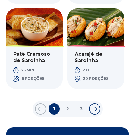
Patê Cremoso
Acarajé de
de Sardinha
Sardinha
25 MIN
2 H
6 PORÇÕES
20 PORÇÕES
1
2
3