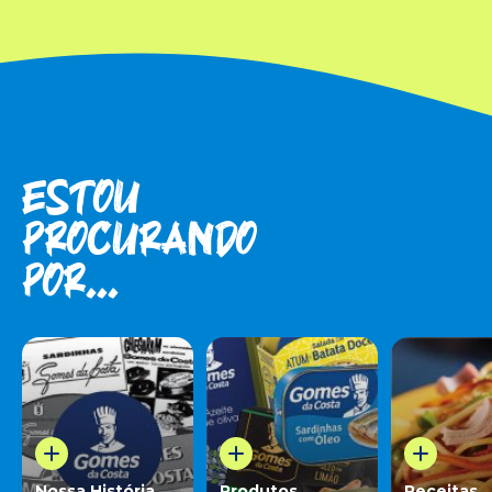
Estou
procuran­do
por...
Nossa História
Produtos
Receitas