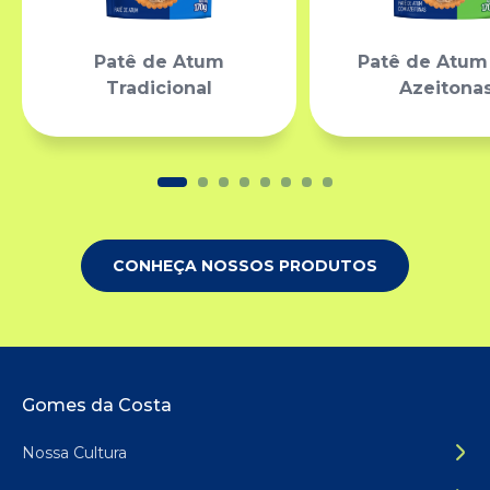
Patê de Atum
Patê de Atu
Tradicional
Azeitona
CONHEÇA NOSSOS PRODUTOS
Rodapé do site
Gomes da Costa
Nossa Cultura