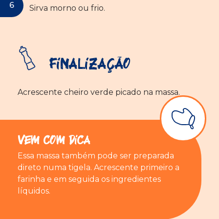
Sirva morno ou frio.
Finalização
Acrescente cheiro verde picado
n
a massa.
Vem com Dica
Essa massa também pode ser preparada
direto numa
tigela. Acrescente primeiro a
farinha e
em seguida
os ingredientes
líquidos.