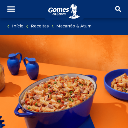
PULAR NAVEGAÇÃO
PULE PARA O CONTEÚDO
Início
Receitas
Macarrão & Atum