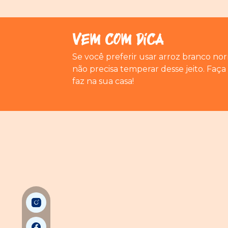
Vem com Dica
Se você preferir usar arroz branco no
não precisa temperar desse jeito. Faç
faz na sua casa!