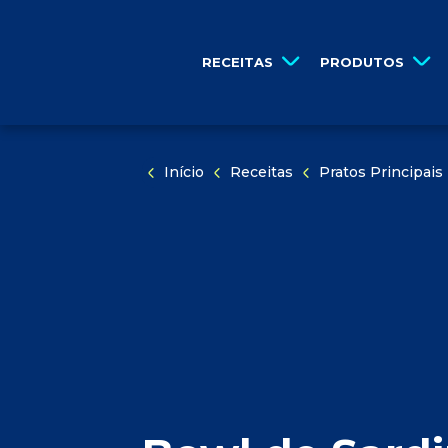
PULAR NAVEGAÇÃO
por...
PULE PARA O CONTEÚDO
RECEITAS
PRODUTOS
Início
Receitas
Pratos Principais