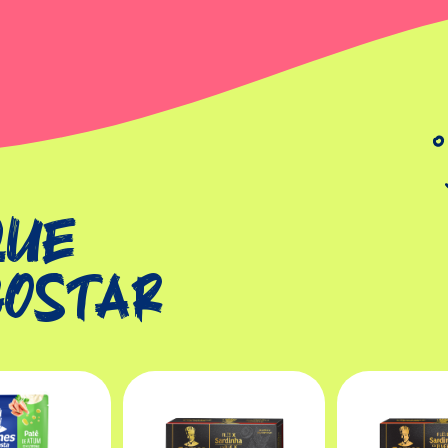
que
gostar