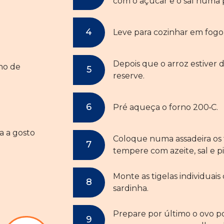
com o açúcar e o sal numa
Leve para cozinhar em fogo 
Depois que o arroz estiver 
lho de
reserve.
Pré aqueça o forno 200•C.
a a gosto
Coloque numa assadeira os 
tempere com azeite, sal e p
Monte as tigelas individuais 
sardinha.
Prepare por último o ovo 