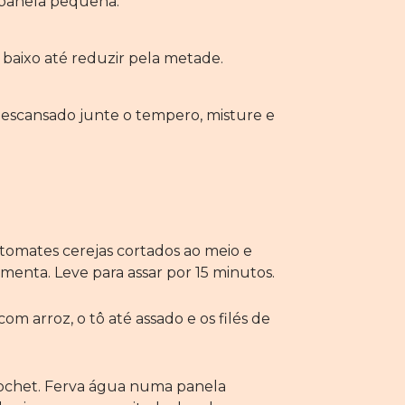
 panela pequena.
baixo até reduzir pela metade.
descansado junte o tempero, misture e
tomates cerejas cortados ao meio e
imenta. Leve para assar por 15 minutos.
com arroz, o tô até assado e os filés de
pochet. Ferva água numa panela