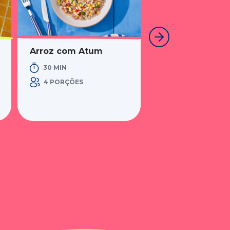
Arroz com Atum
Arroz Primaver
Atum Gratinado
30 MIN
1 H 20 MIN
4 PORÇÕES
4 PORÇÕES