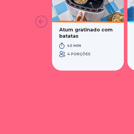
Atum gratinado com
batatas
40 MIN
4 PORÇÕES