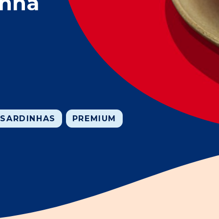
inha
 SARDINHAS
PREMIUM