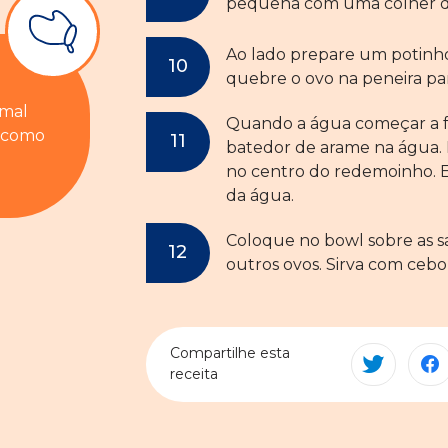
pequena com uma colher de 
Ao lado prepare um potin
quebre o ovo na peneira para
rmal
Quando a água começar a 
a como
batedor de arame na água. 
no centro do redemoinho. E
da água.
Coloque no bowl sobre as s
outros ovos. Sirva com cebo
Compartilhe esta
receita