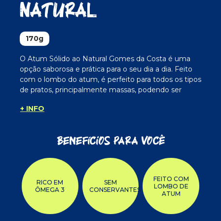
Natural
170g
O Atum Sólido ao Natural Gomes da Costa é uma
opção saborosa e prática para o seu dia a dia. Feito
com o lombo do atum, é perfeito para todos os tipos
de pratos, principalmente massas, podendo ser
consumido também como prato principal. É o
+ INFO
parceiro ideal para descomplicar e dar sabor para
suas refeições.
Benefícios para você
FEITO COM
RICO EM
SEM
LOMBO DE
ÔMEGA 3
CONSERVANTES
ATUM