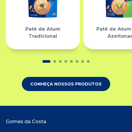
Patê de Atum
Patê de Atu
Tradicional
Azeitona
CONHEÇA NOSSOS PRODUTOS
Rodapé do site
Gomes da Costa