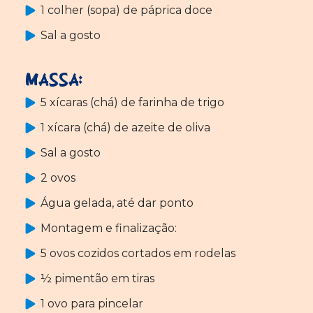
1 colher (sopa) de páprica doce
Sal a gosto
Massa:
5 xícaras (chá) de farinha de trigo
1 xícara (chá) de azeite de oliva
Sal a gosto
2 ovos
Água gelada, até dar ponto
Montagem e finalização:
5 ovos cozidos cortados em rodelas
½ pimentão em tiras
1 ovo para pincelar