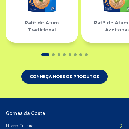
Patê de Atum
Patê de Atu
Tradicional
Azeitona
CONHEÇA NOSSOS PRODUTOS
Rodapé do site
Gomes da Costa
Nossa Cultura