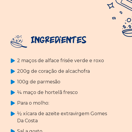
Ingredientes
2 maços de alface frisée verde e roxo
200g de coração de alcachofra
100g de parmesão
¼ maço de hortelã fresco
Para o molho:
½ xícara de azeite extravirgem Gomes
Da Costa
Sal a gosto