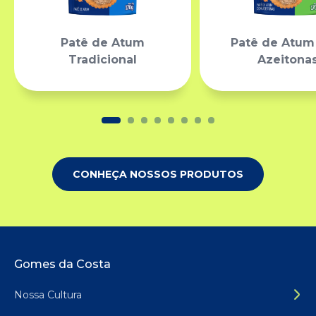
Patê de Atum
Patê de Atu
Tradicional
Azeitona
CONHEÇA NOSSOS PRODUTOS
Rodapé do site
Gomes da Costa
Nossa Cultura