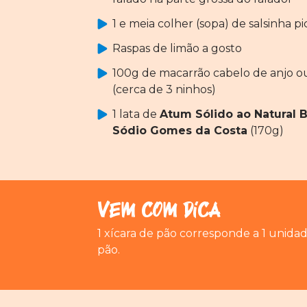
1 e meia colher (sopa) de salsinha p
Raspas de limão a gosto
100g de macarrão cabelo de anjo ou
(cerca de 3 ninhos)
1 lata de
Atum Sólido ao Natural 
Sódio Gomes da Costa
(170g)
Vem com Dica
1 xícara de pão corresponde a 1 unida
pão.