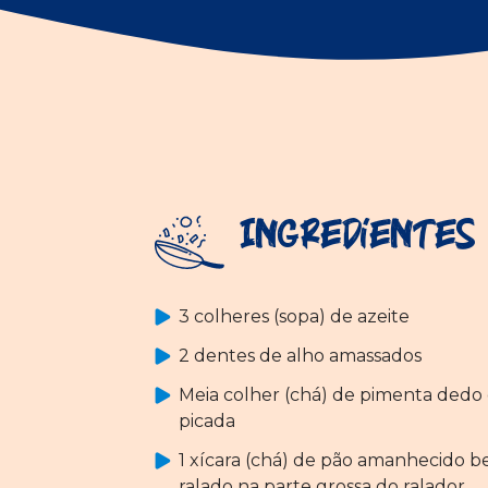
Ingredientes
3 colheres (sopa) de azeite
2 dentes de alho amassados
Meia colher (chá) de pimenta ded
picada
1 xícara (chá) de pão amanhecido 
ralado na parte grossa do ralador