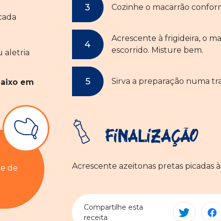
Cozinhe o macarrão confo
icada
Acrescente à frigideira, o 
escorrido. Misture bem.
 aletria
Sirva a preparação numa tra
Baixo em
Finalização
Acrescente azeitonas pretas picadas à
de de
Compartilhe esta
receita