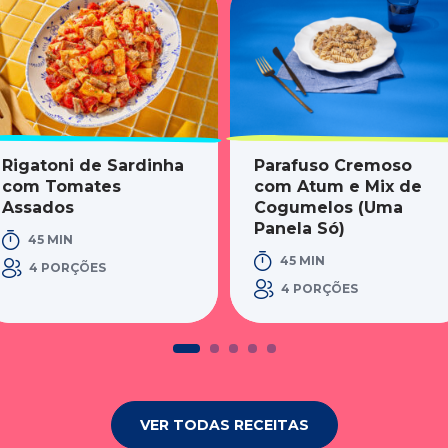
Rigatoni de Sardinha
Parafuso Cremoso
com Tomates
com Atum e Mix de
Assados
Cogumelos (Uma
Panela Só)
45 MIN
45 MIN
4 PORÇÕES
4 PORÇÕES
VER TODAS RECEITAS