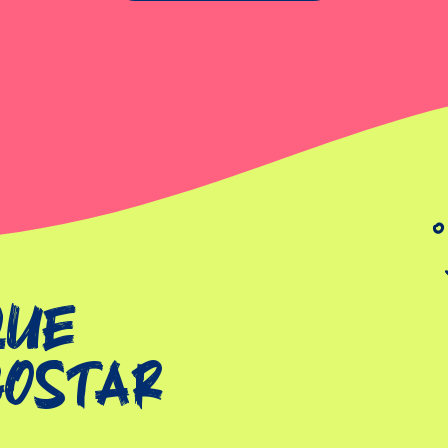
que
gostar