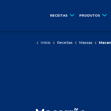
PULAR NAVEGAÇÃO
por...
PULE PARA O CONTEÚDO
RECEITAS
PRODUTOS
Início
Receitas
Massas
Macarr