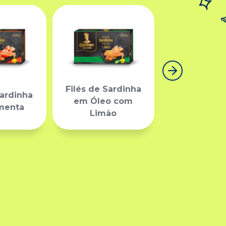
Filés de Sardinha
Sardinha
em Óleo com
Tuna P
menta
Limão