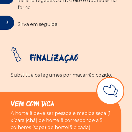
italiano regadas com Azeite e douradas no
forno.
Sirva em seguida.
Finalização
Substitua os legumes por macarrão cozido.
Vem com Dica
A hortelã deve ser pesada e medida seca (1
xícara (chá) de hortelã corresponde a 5
colheres (sopa) de hortelã picada).