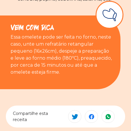
Vem com Dica
Essa omelete pode ser feita no forno, neste
caso, unte um refratário retangular
pequeno (16x26cm), despeje a preparação
e leve ao forno médio (180ºC), preaquecido,
por cerca de 15 minutos ou até que a
omelete esteja firme.
Compartilhe esta
receita