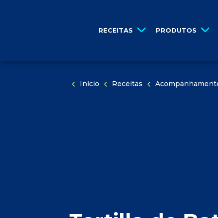
PULAR NAVEGAÇÃO
por...
PULE PARA O CONTEÚDO
RECEITAS
PRODUTOS
Início
Receitas
Acompanhament