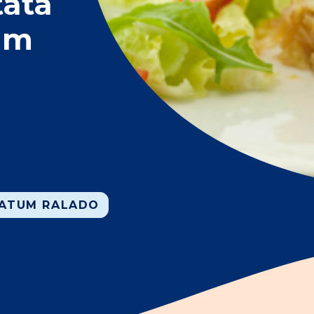
tata
um
ATUM RALADO