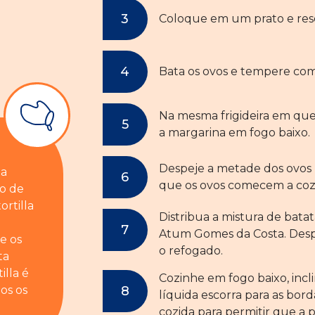
Coloque em um prato e res
Bata os ovos e tempere com 
Na mesma frigideira em que 
a margarina em fogo baixo.
Despeje a metade dos ovos 
 a
que os ovos comecem a coz
do de
ortilla
Distribua a mistura de batat
Atum Gomes da Costa. Despe
e os
o refogado.
ta
illa é
Cozinhe em fogo baixo, incli
os os
líquida escorra para as bor
cozida para permitir que a p