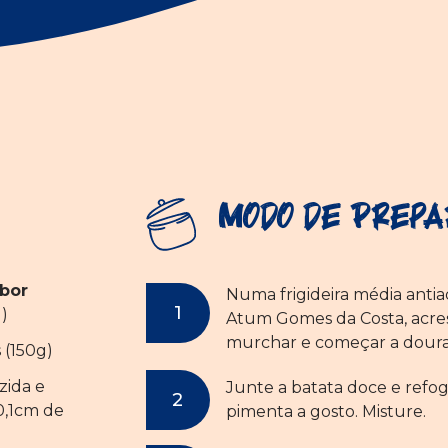
Modo de Prepa
bor
Numa frigideira média antia
)
Atum Gomes da Costa, acres
murchar e começar a doura
 (150g)
zida e
Junte a batata doce e refo
0,1cm de
pimenta a gosto. Misture.