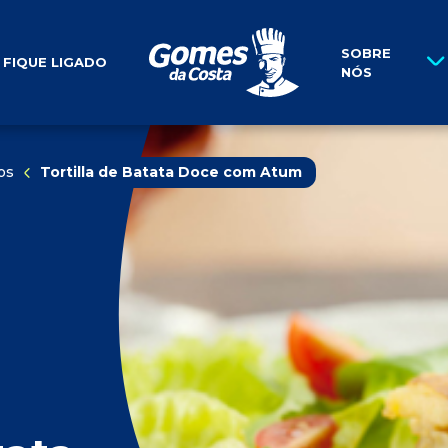
História
SOBRE
FIQUE LIGADO
NÓS
os
Tortilla de Batata Doce com Atum