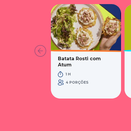
Batata Rosti com
Atum
1 H
4 PORÇÕES