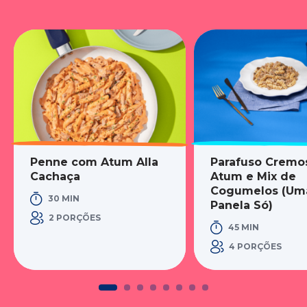
Penne com Atum Alla
Parafuso Cremo
Cachaça
Atum e Mix de
Cogumelos (Um
30 MIN
Panela Só)
2 PORÇÕES
45 MIN
4 PORÇÕES