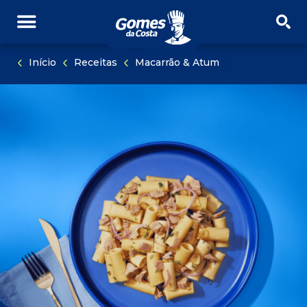
PULAR NAVEGAÇÃO
PULE PARA O CONTEÚDO
Início
Receitas
Macarrão & Atum