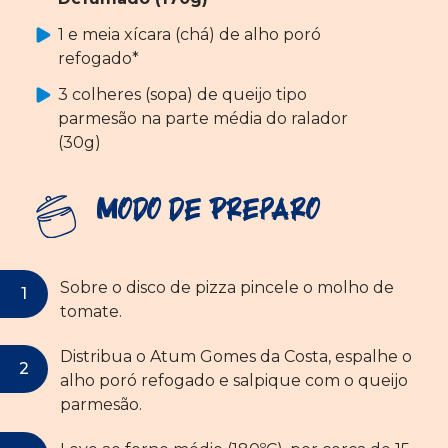
1 e meia xícara (chá) de alho poró
refogado*
3 colheres (sopa) de queijo tipo
parmesão na parte média do ralador
(30g)
Modo de Preparo
Sobre o disco de pizza pincele o molho de
tomate.
Distribua o Atum Gomes da Costa, espalhe o
alho poró refogado e salpique com o queijo
parmesão.