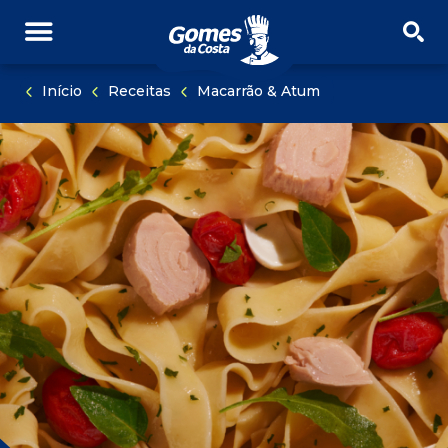
PULAR NAVEGAÇÃO
PULE PARA O CONTEÚDO
Início
Receitas
Macarrão & Atum