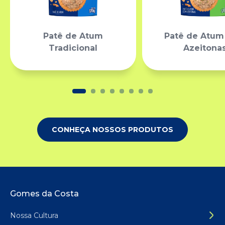
Patê de Atum
Patê de Atu
Tradicional
Azeitona
CONHEÇA NOSSOS PRODUTOS
Rodapé do site
Gomes da Costa
Nossa Cultura