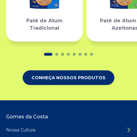
Patê de Atum
Patê de Atu
Tradicional
Azeitona
CONHEÇA NOSSOS PRODUTOS
Rodapé do site
Gomes da Costa
Nossa Cultura