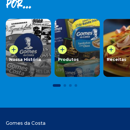
por...
Nossa História
Produtos
Receitas
Rodapé do site
Gomes da Costa