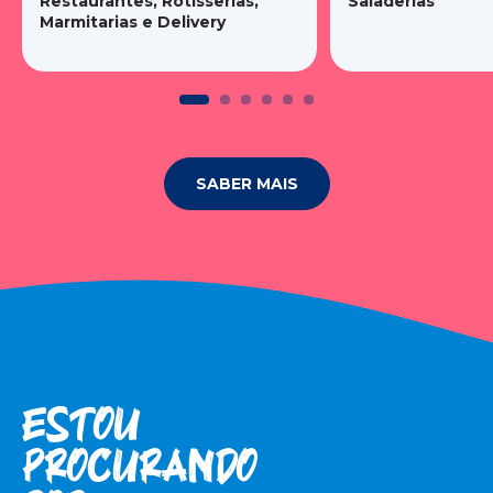
Restaurantes, Rotisserias,
Saladerias
Marmitarias e Delivery
SABER MAIS
Estou
procuran­do