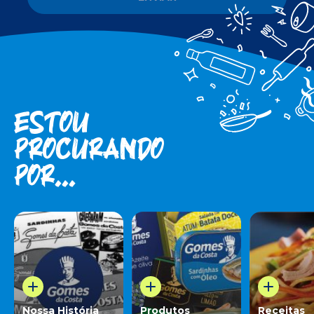
Estou
procuran­do
por...
Nossa História
Produtos
Receitas